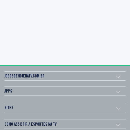
Jogosdehojenatv.com.br
Apps
Sites
Como assistir a esportes na TV