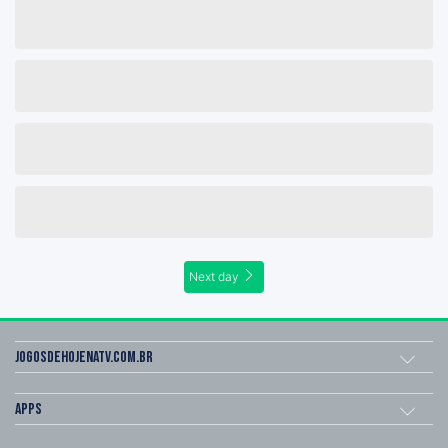
Next day
Jogosdehojenatv.com.br
Apps