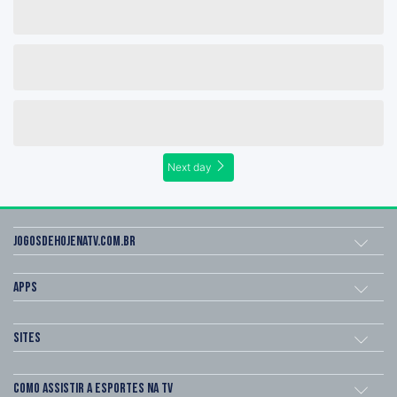
Next day
Jogosdehojenatv.com.br
Apps
Sites
Como assistir a esportes na TV