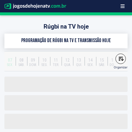
Rúgbi na TV hoje
Programação de Rúgbi na TV e transmissão hoje
07
08
09
10
11
12
13
14
15
16
SEX.
SÁB.
DOM.
SEG.
TER.
QUA.
QUI.
SEX.
SÁB.
DOM.
Organizar