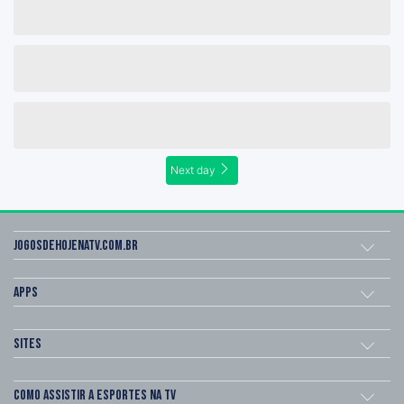
Next day
Jogosdehojenatv.com.br
Apps
Sites
Como assistir a esportes na TV