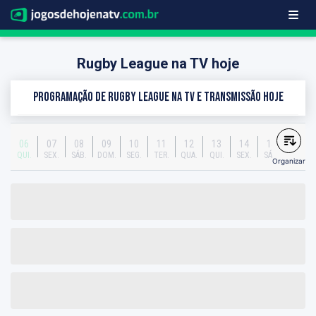
Rugby League na TV hoje
Programação de Rugby League na TV e transmissão hoje
06
07
08
09
10
11
12
13
14
15
QUI.
SEX.
SÁB.
DOM.
SEG.
TER.
QUA.
QUI.
SEX.
SÁB.
Organizar