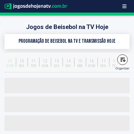
Jogos de Beisebol na TV Hoje
Programação de Beisebol na TV e transmissão hoje
09
10
11
12
13
14
15
16
17
18
DOM.
SEG.
TER.
QUA.
QUI.
SEX.
SÁB.
DOM.
SEG.
TER.
Organizar