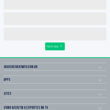
Next day
Jogosdehojenatv.com.br
Apps
Sites
Como assistir a esportes na TV