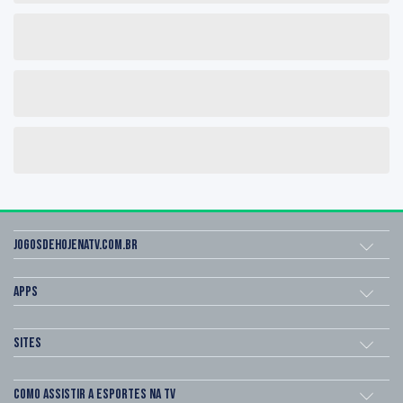
Jogosdehojenatv.com.br
Apps
Sites
Como assistir a esportes na TV