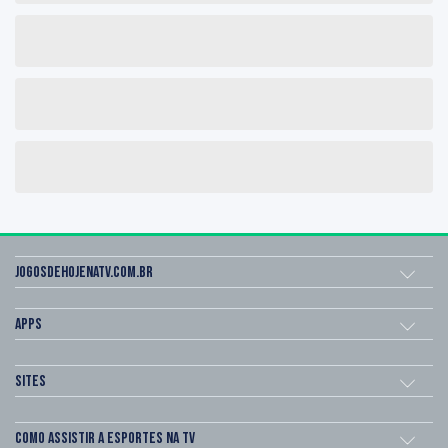
Jogosdehojenatv.com.br
Apps
Sites
Como assistir a esportes na TV