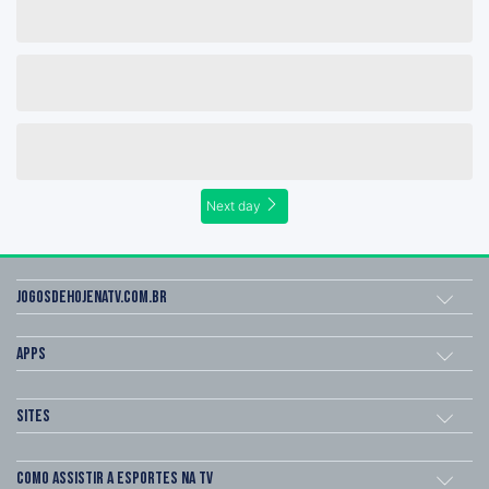
Next day
Jogosdehojenatv.com.br
Apps
Sites
Como assistir a esportes na TV