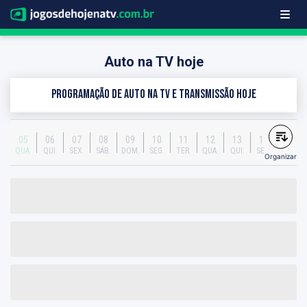
Auto na TV hoje
Programação de Auto na TV e transmissão hoje
05
06
07
08
09
10
11
12
13
14
QUA.
QUI.
SEX.
SÁB.
DOM.
SEG.
TER.
QUA.
QUI.
SEX.
Organizar