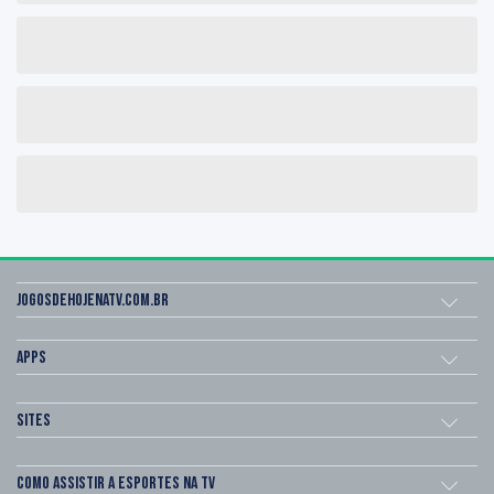
Jogosdehojenatv.com.br
Apps
Sites
Como assistir a esportes na TV