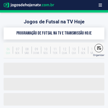
Jogos de Futsal na TV Hoje
Programação de Futsal na TV e transmissão hoje
06
07
08
09
10
11
12
13
14
15
QUI.
SEX.
SÁB.
DOM.
SEG.
TER.
QUA.
QUI.
SEX.
SÁB.
Organizar