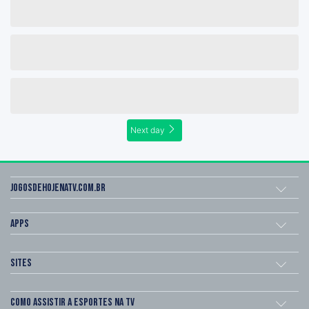
Next day
Jogosdehojenatv.com.br
Apps
Sites
Como assistir a esportes na TV