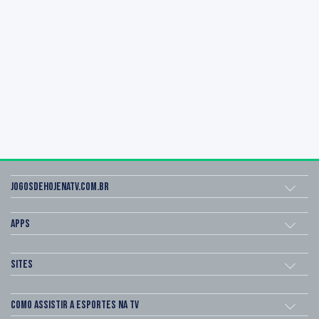
Jogosdehojenatv.com.br
Apps
Sites
Como assistir a esportes na TV