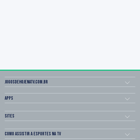
Jogosdehojenatv.com.br
Apps
Sites
Como assistir a esportes na TV