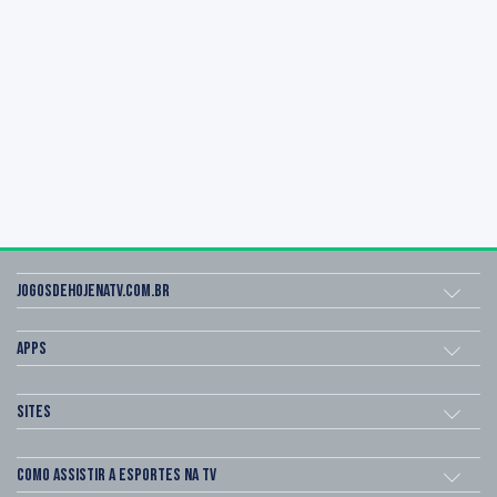
Jogosdehojenatv.com.br
Apps
Sites
Como assistir a esportes na TV