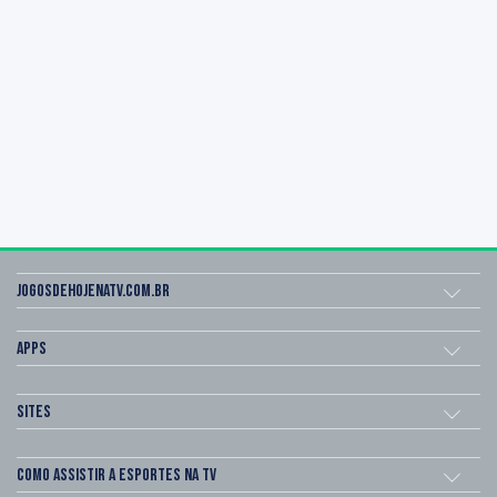
Jogosdehojenatv.com.br
Apps
Sites
Como assistir a esportes na TV