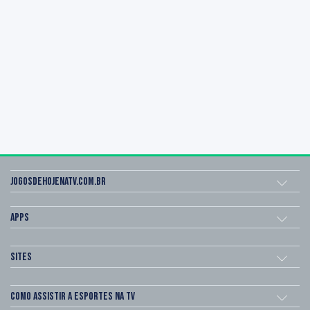
Jogosdehojenatv.com.br
Apps
Sites
Como assistir a esportes na TV