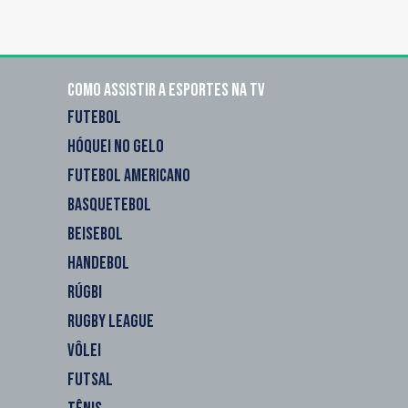
Como assistir a esportes na TV
FUTEBOL
HÓQUEI NO GELO
FUTEBOL AMERICANO
BASQUETEBOL
BEISEBOL
HANDEBOL
RÚGBI
RUGBY LEAGUE
VÔLEI
FUTSAL