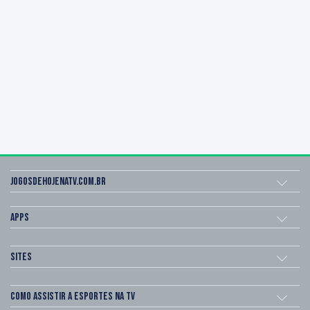
Jogosdehojenatv.com.br
Apps
Sites
Como assistir a esportes na TV