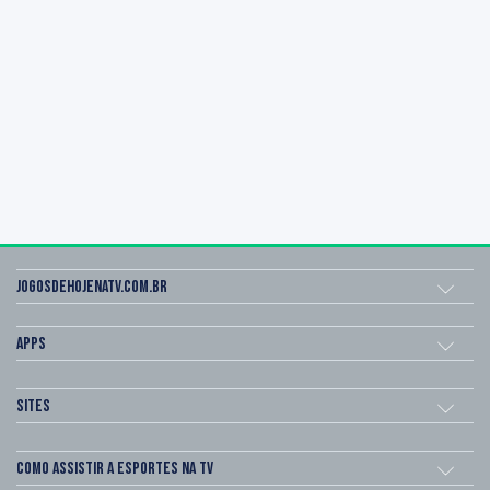
Jogosdehojenatv.com.br
Apps
Sites
Como assistir a esportes na TV