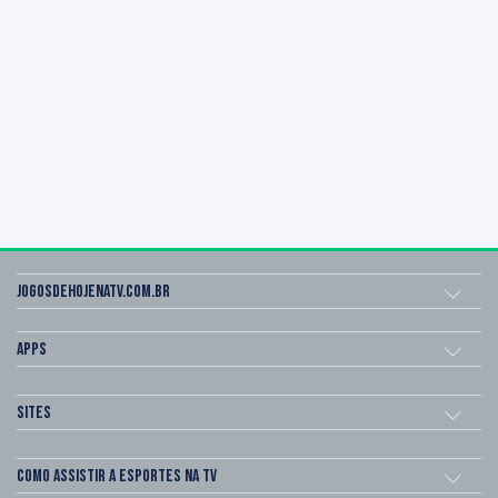
Jogosdehojenatv.com.br
Apps
Sites
Como assistir a esportes na TV