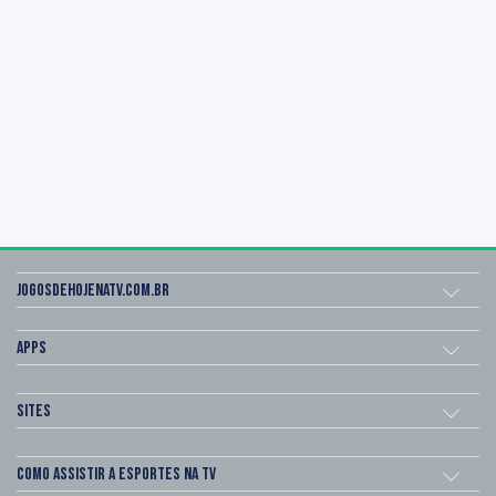
Jogosdehojenatv.com.br
Apps
Sites
Como assistir a esportes na TV