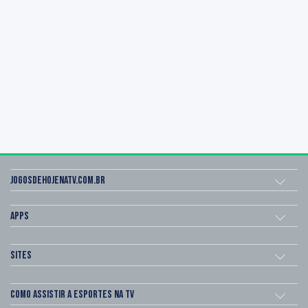
Jogosdehojenatv.com.br
Apps
Sites
Como assistir a esportes na TV