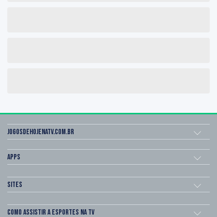
Jogosdehojenatv.com.br
Apps
Sites
Como assistir a esportes na TV