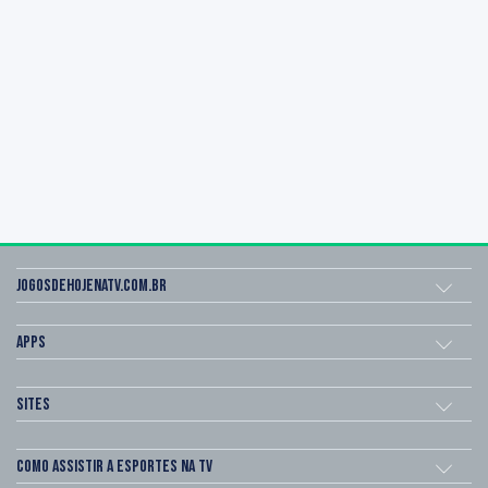
Jogosdehojenatv.com.br
Apps
Sites
Como assistir a esportes na TV