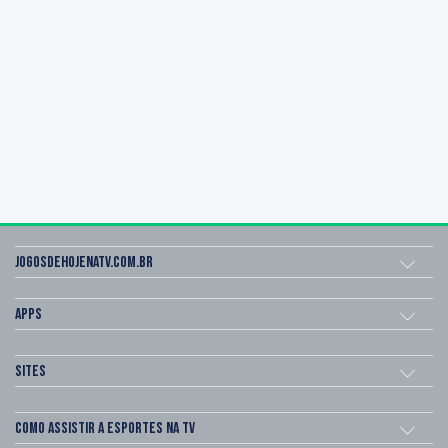
Jogosdehojenatv.com.br
Apps
Sites
Como assistir a esportes na TV