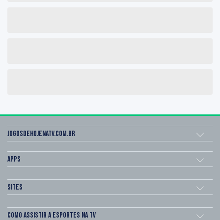
Jogosdehojenatv.com.br
Apps
Sites
Como assistir a esportes na TV