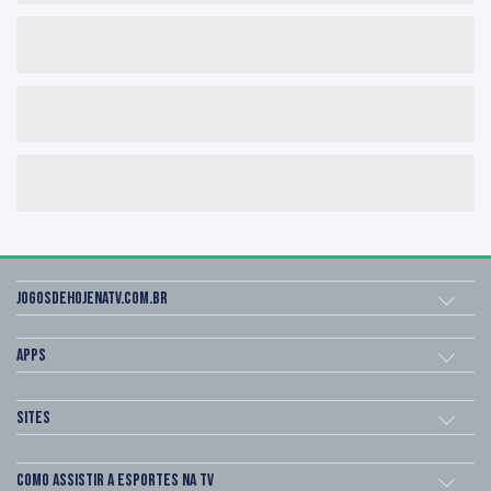
Jogosdehojenatv.com.br
Apps
Sites
Como assistir a esportes na TV