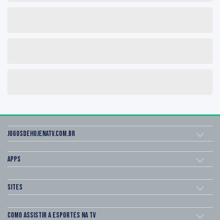
Jogosdehojenatv.com.br
Apps
Sites
Como assistir a esportes na TV