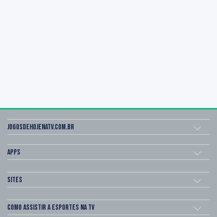
Jogosdehojenatv.com.br
Apps
Sites
Como assistir a esportes na TV