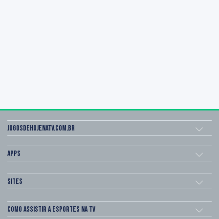
Jogosdehojenatv.com.br
Apps
Sites
Como assistir a esportes na TV