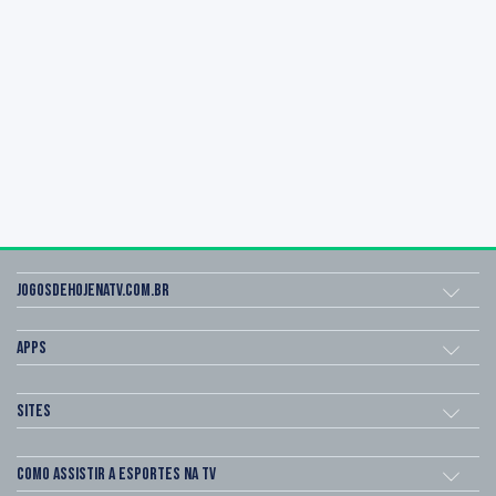
Jogosdehojenatv.com.br
Apps
Sites
Como assistir a esportes na TV