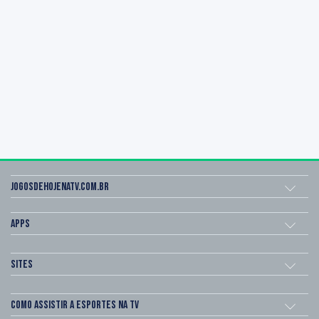
Jogosdehojenatv.com.br
Apps
Sites
Como assistir a esportes na TV