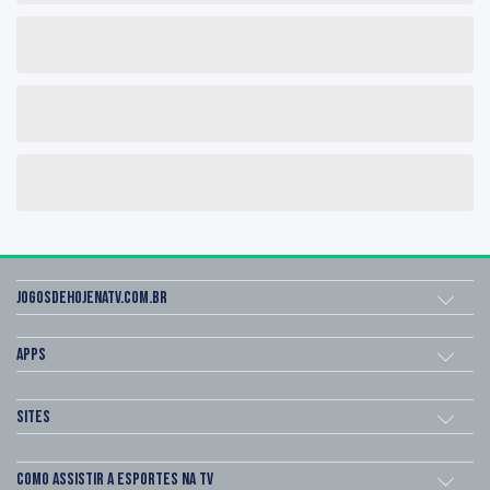
Jogosdehojenatv.com.br
Apps
Sites
Como assistir a esportes na TV