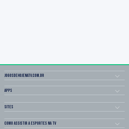
Jogosdehojenatv.com.br
Apps
Sites
Como assistir a esportes na TV