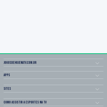
Jogosdehojenatv.com.br
Apps
Sites
Como assistir a esportes na TV