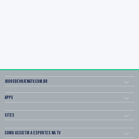
Jogosdehojenatv.com.br
Apps
Sites
Como assistir a esportes na TV