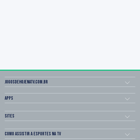
Jogosdehojenatv.com.br
Apps
Sites
Como assistir a esportes na TV