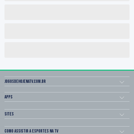
Jogosdehojenatv.com.br
Apps
Sites
Como assistir a esportes na TV