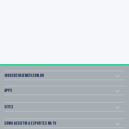
Jogosdehojenatv.com.br
Apps
Sites
Como assistir a esportes na TV