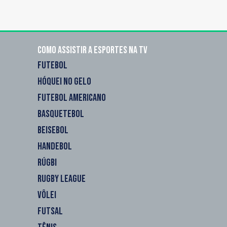
Como assistir a esportes na TV
FUTEBOL
HÓQUEI NO GELO
FUTEBOL AMERICANO
BASQUETEBOL
BEISEBOL
HANDEBOL
RÚGBI
RUGBY LEAGUE
VÔLEI
FUTSAL