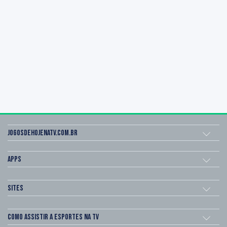
Jogosdehojenatv.com.br
Apps
Sites
Como assistir a esportes na TV