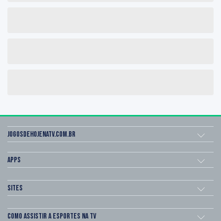
Jogosdehojenatv.com.br
Apps
Sites
Como assistir a esportes na TV