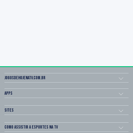
Jogosdehojenatv.com.br
Apps
Sites
Como assistir a esportes na TV