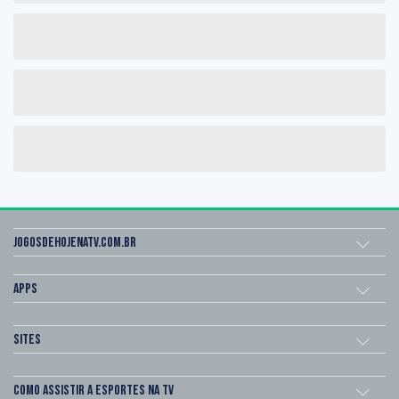
Jogosdehojenatv.com.br
Apps
Sites
Como assistir a esportes na TV