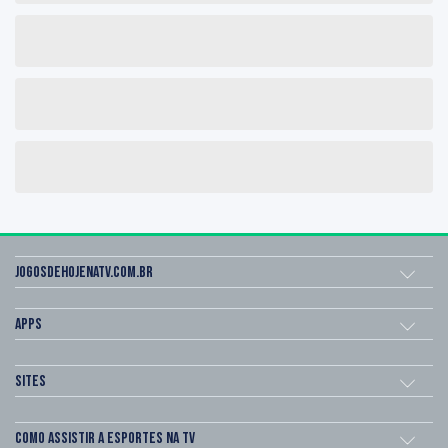
Jogosdehojenatv.com.br
Apps
Sites
Como assistir a esportes na TV