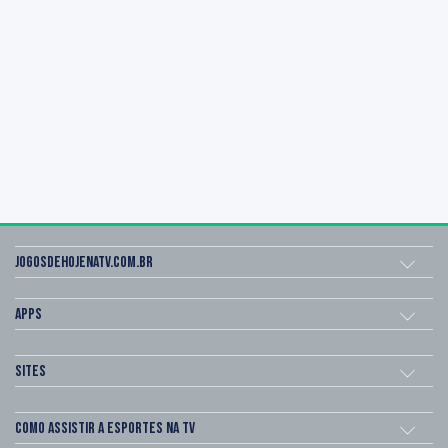
Jogosdehojenatv.com.br
Apps
Sites
Como assistir a esportes na TV