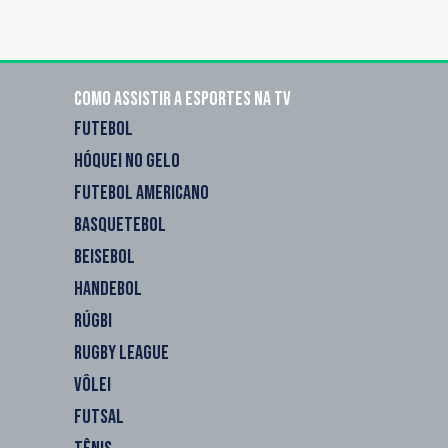
Como assistir a esportes na TV
FUTEBOL
HÓQUEI NO GELO
FUTEBOL AMERICANO
BASQUETEBOL
BEISEBOL
HANDEBOL
RÚGBI
RUGBY LEAGUE
VÔLEI
FUTSAL