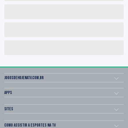
Jogosdehojenatv.com.br
Apps
Sites
Como assistir a esportes na TV