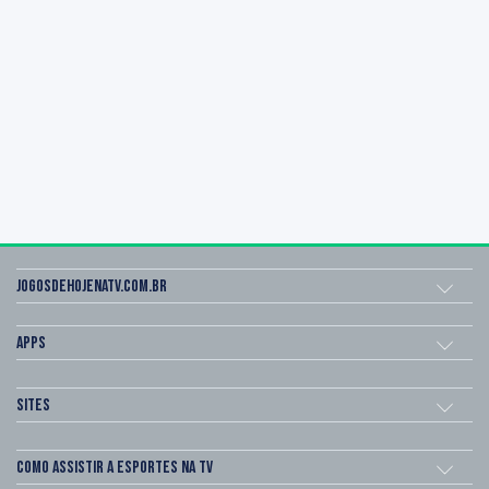
Jogosdehojenatv.com.br
Apps
Sites
Como assistir a esportes na TV