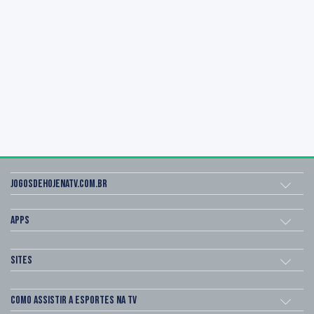
Jogosdehojenatv.com.br
Apps
Sites
Como assistir a esportes na TV