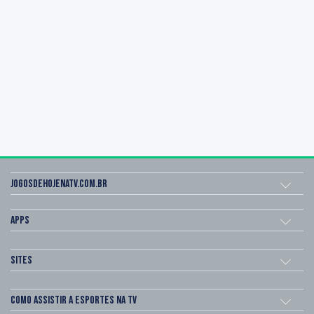
Jogosdehojenatv.com.br
Apps
Sites
Como assistir a esportes na TV